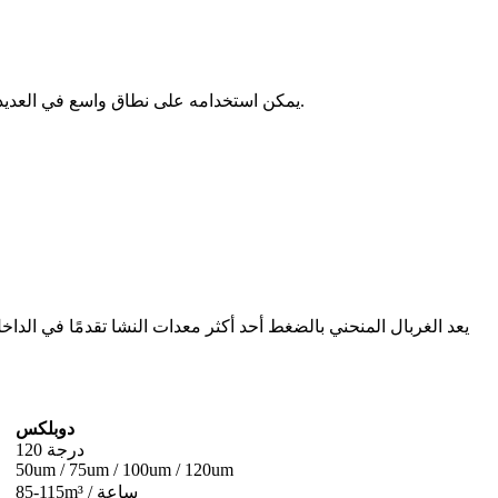
يمكن استخدامه على نطاق واسع في العديد من مناسبات فحص المواد الرطبة عالية المعالجة ، مثل المناخل. الفصل والجفاف والغسيل والاستخراج وإزالة المواد الصلبة والشوائب ، إلخ.
يعد الغربال المنحني بالضغط أحد أكثر معدات النشا تقدمًا في ال
دوبلكس
120 درجة
50um / 75um / 100um / 120um
85-115m³ / ساعة