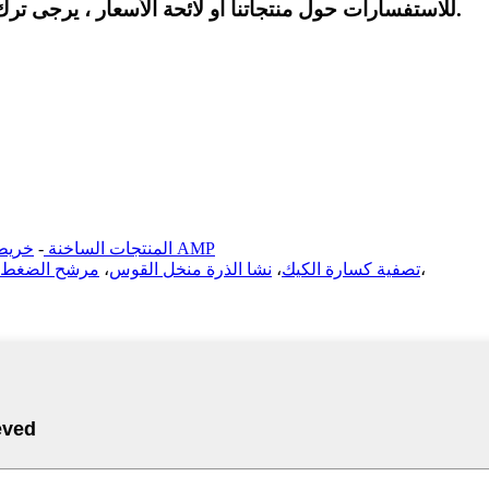
للاستفسارات حول منتجاتنا أو لائحة الأسعار ، يرجى ترك بريدك الإلكتروني لنا وسنكون على اتصال خلال 24 ساعة.
المحمول AMP
المنتجات الساخنة
-
خريط
،
تصفية كسارة الكيك
،
نشا الذرة منخل القوس
،
مرشح الضغط ال