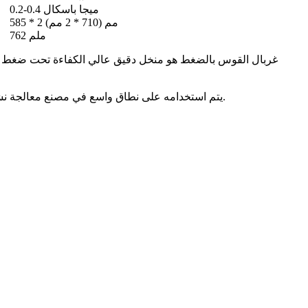
0.2-0.4 ميجا باسكال
585 * 2 مم (710 * 2 مم)
762 ملم
غربال القوس بالضغط هو منخل دقيق عالي الكفاءة تحت ضغط معين
يتم استخدامه على نطاق واسع في مصنع معالجة نشاء الذرة.تمكّن المعدات معدلًا عاليًا من إنتاج النشا وتحسين جودة النشاء وهي كمية جديدة مثالية لمعالجة معدات غربلة وفصل المواد الرطبة.