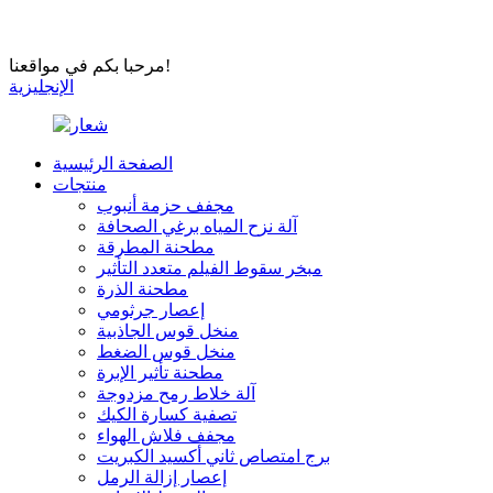
مرحبا بكم في مواقعنا!
الإنجليزية
الصفحة الرئيسية
منتجات
مجفف حزمة أنبوب
آلة نزح المياه برغي الصحافة
مطحنة المطرقة
مبخر سقوط الفيلم متعدد التأثير
مطحنة الذرة
إعصار جرثومي
منخل قوس الجاذبية
منخل قوس الضغط
مطحنة تأثير الإبرة
آلة خلاط رمح مزدوجة
تصفية كسارة الكيك
مجفف فلاش الهواء
برج امتصاص ثاني أكسيد الكبريت
إعصار إزالة الرمل