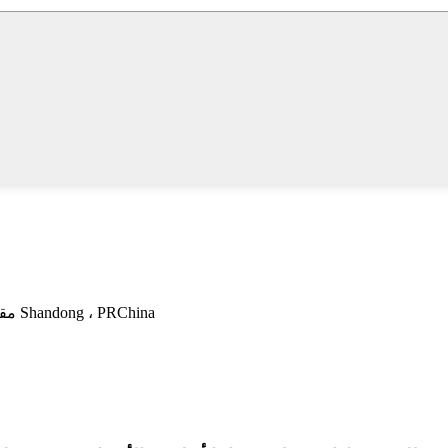
No.8000 شارع Luhe ، شارع Mizhou ، مدينة Zhucheng ، مقاطعة Shandong ، PRChina